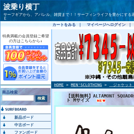
波乗り横丁
サーフギアから、アパレル、雑貨まで！！サーフィンライフを豊かにする通信サイト
Ｅ
カートをみる
｜
マイページへログイン
特典満載の会員登録ご希望
の方はこちらから↓
HOME
>
MEN'SCLOTHING
>
ジャケット
商品検索
【送料無料】ALTAMONT SQUADR
ト Mサイズ
SURFBOARD
新品ボード
中古ボード
ファンボード