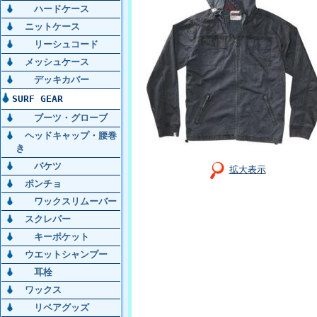
ハードケース
ニットケース
リーシュコード
メッシュケース
デッキカバー
SURF GEAR
ブーツ・グローブ
ヘッドキャップ・腰巻
き
バケツ
拡大表示
ポンチョ
ワックスリムーバー
スクレパー
キーポケット
ウエットシャンプー
耳栓
ワックス
リペアグッズ