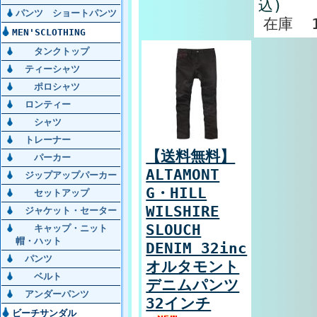
込)
パンツ ショートパンツ
在庫 
MEN'SCLOTHING
タンクトップ
ティーシャツ
ポロシャツ
ロンティー
シャツ
トレーナー
【送料無料】
パーカー
ALTAMONT
ジップアップパーカー
G・HILL
セットアップ
WILSHIRE
ジャケット・セーター
SLOUCH
キャップ・ニット
帽・ハット
DENIM 32inc
パンツ
オルタモント
ベルト
デニムパンツ
アンダーパンツ
32インチ
ビーチサンダル