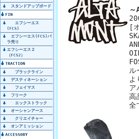
スタンドアップボード
～
FIN
2
エフシーエス
[
(FCS)
S
エフシーエス(FCS)バ
ラ売り
AN
エフシーエス２
OI
（FCS2）
F
TRACTION
ル
ブラックライン
よ
デスティネーション
ア
フェイマス
高
フリーク
エックストラック
全て
オーシャンアース
クリエイチャー
オンアミッション
ACCESSORY