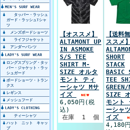
MEN'S SURF WEAR
タッパー・ラッシュ
ガード・ラッシュTシャ
ツ
メンズボードショーツ
【オススメ】
【送料無
ライフジャケット
ALTAMONT UP
ススメ
アンダーパンツ
IN ASMOKE
ALTAMO
LADY'S SURF WEAR
S/S TEE
SHORT
ロングスプリング・タッ
SHIRT M-
STACK
パー・ジャケット・ラッ
SIZE オルタ
BASIC 
シュガード
モント ティ
TEE SH
ボードショーツ・トラン
ーシャツ Mサ
GREEN/
クス
レギンス
イズ
SIZE 
メッシュフード
6,050円(税
モント 
LADY'S CLOTHING
込)
ーシャツ
在庫 1 個
イズ
ティーシャツ
ハット ニット キャッ
4,180
プ