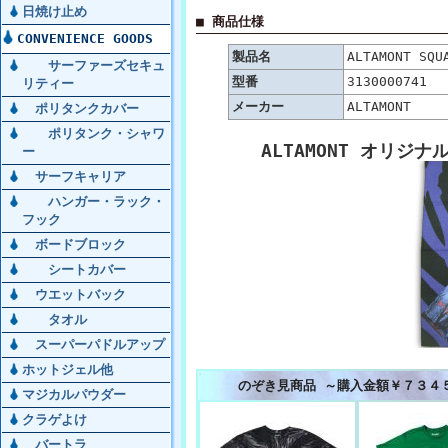
日焼け止め
■ 商品仕様
CONVENIENCE GOODS
製品名
ALTAMONT SQU
サーファーズセキュ
型番
3130000741
リティー
メーカー
ALTAMONT
ポリタンクカバー
ポリタンク・シャワ
ALTAMONT オリジ
ー
サーフキャリア
ハンガー・ラック・
フック
ボードブロック
シートカバー
ウエットバック
タオル
スーパーパドルアップ
ホットジェル他
のぞき見商品 ～購入金額￥７３４
マジカルパウダー
クラゲよけ
バートラ