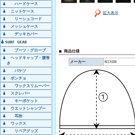
ハードケース
ニットケース
拡大表示
リーシュコード
メッシュケース
デッキカバー
SURF GEAR
ブーツ・グローブ
■ 商品仕様
ヘッドキャップ・腰巻
メーカー
NIXON
き
バケツ
ポンチョ
ワックスリムーバー
スクレパー
キーポケット
ウエットシャンプー
耳栓
ワックス
リペアグッズ