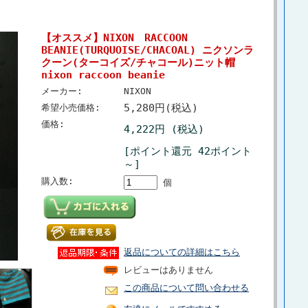
【オススメ】NIXON RACCOON
BEANIE(TURQUOISE/CHACOAL) ニクソンラ
クーン(ターコイズ/チャコール)ニット帽
nixon raccoon beanie
メーカー:
NIXON
5,280円(税込)
希望小売価格:
価格:
4,222円 (税込)
[ポイント還元 42ポイント
～]
購入数:
個
返品についての詳細はこちら
レビューはありません
この商品について問い合わせる