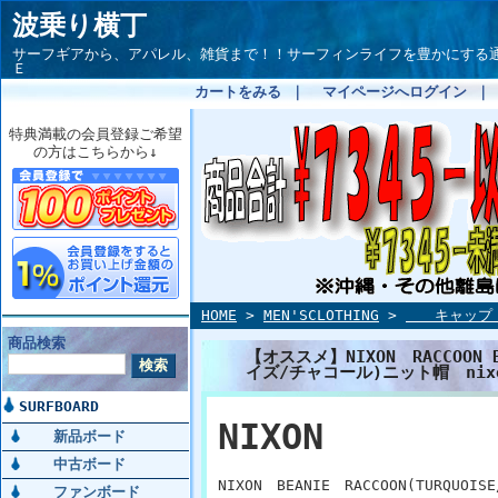
波乗り横丁
サーフギアから、アパレル、雑貨まで！！サーフィンライフを豊かにする通信サイト
Ｅ
カートをみる
｜
マイページへログイン
特典満載の会員登録ご希望
の方はこちらから↓
HOME
>
MEN'SCLOTHING
>
キャップ・
商品検索
【オススメ】NIXON RACCOON 
イズ/チャコール)ニット帽 nixon
SURFBOARD
NIXON
新品ボード
中古ボード
NIXON BEANIE RACCOON(TURQ
ファンボード