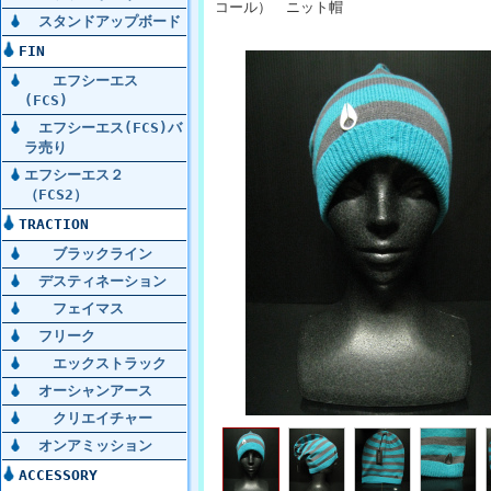
コール） ニット帽
スタンドアップボード
FIN
エフシーエス
(FCS)
エフシーエス(FCS)バ
ラ売り
エフシーエス２
（FCS2）
TRACTION
ブラックライン
デスティネーション
フェイマス
フリーク
エックストラック
オーシャンアース
クリエイチャー
オンアミッション
ACCESSORY