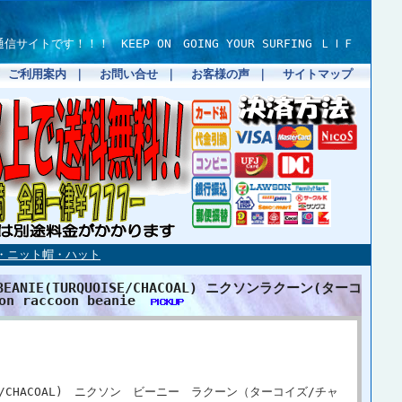
です！！！ KEEP ON GOING YOUR SURFING ＬＩＦ
｜
ご利用案内
｜
お問い合せ
｜
お客様の声
｜
サイトマップ
ニット帽・ハット
BEANIE(TURQUOISE/CHACOAL) ニクソンラクーン(ターコ
 raccoon beanie
UOISE/CHACOAL) ニクソン ビーニー ラクーン（ターコイズ/チャ