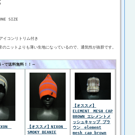
NE SIZE
スタムアイコンリトリム付き
常のニットよりも薄い生地になっているので、通気性が抜群です。
５-で送料無料！！～
【オススメ】
ELEMENT MESH CAP
BROWN エレメントメ
ッシュキャップ ブラ
IXON
【オススメ】NIXON
ウン element
SMOKY BEANIE
mesh cap brown