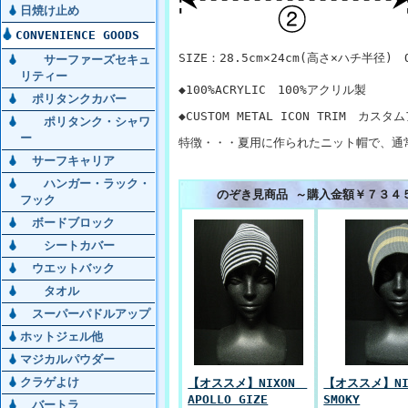
日焼け止め
CONVENIENCE GOODS
SIZE：28.5cm×24cm(高さ×ハチ半径) O
サーファーズセキュ
リティー
◆100%ACRYLIC 100%アクリル製
ポリタンクカバー
◆CUSTOM METAL ICON TRIM カ
ポリタンク・シャワ
ー
特徴・・・夏用に作られたニット帽で、通
サーフキャリア
ハンガー・ラック・
のぞき見商品 ～購入金額￥７３４
フック
ボードブロック
シートカバー
ウエットバック
タオル
スーパーパドルアップ
ホットジェル他
マジカルパウダー
クラゲよけ
【オススメ】NIXON
【オススメ】N
APOLLO GIZE
SMOKY
バートラ