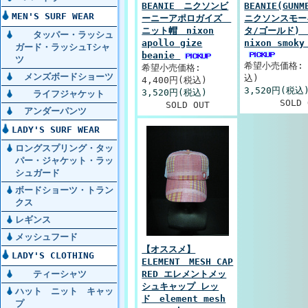
BEANIE ニクソンビ
BEANIE(GUNM
MEN'S SURF WEAR
ーニーアポロガイズ
ニクソンスモー
ニット帽 nixon
タ/ゴールド
タッパー・ラッシュ
apollo gize
nixon smoky
ガード・ラッシュTシャ
beanie
ツ
希望小売価格: 
希望小売価格:
メンズボードショーツ
込)
4,400円(税込)
3,520円(税込
3,520円(税込)
ライフジャケット
SOLD 
SOLD OUT
アンダーパンツ
LADY'S SURF WEAR
ロングスプリング・タッ
パー・ジャケット・ラッ
シュガード
ボードショーツ・トラン
クス
レギンス
メッシュフード
【オススメ】
LADY'S CLOTHING
ELEMENT MESH CAP
RED エレメントメッ
ティーシャツ
シュキャップ レッ
ハット ニット キャッ
ド element mesh
プ