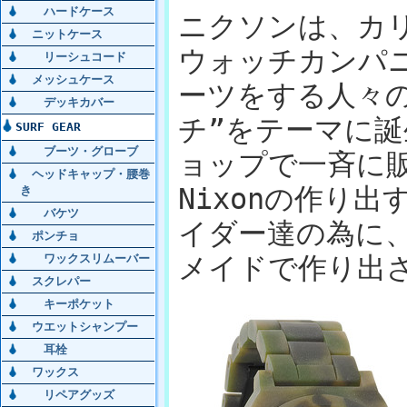
ハードケース
ニクソンは、カ
ニットケース
ウォッチカンパ
リーシュコード
メッシュケース
ーツをする人々
デッキカバー
チ”をテーマに誕
SURF GEAR
ブーツ・グローブ
ョップで一斉に
ヘッドキャップ・腰巻
Nixonの作り
き
バケツ
イダー達の為に
ポンチョ
ワックスリムーバー
メイドで作り出
スクレパー
キーポケット
ウエットシャンプー
耳栓
ワックス
リペアグッズ