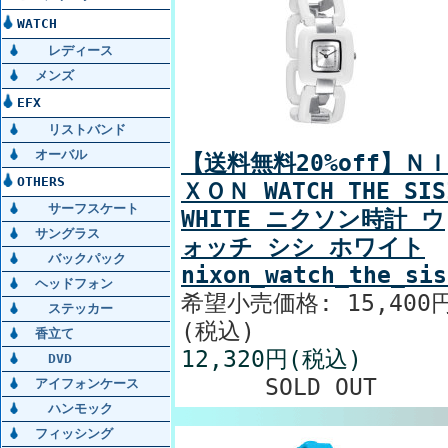
WATCH
レディース
メンズ
EFX
リストバンド
オーバル
【送料無料20%off】Ｎ
OTHERS
ＸＯＮ WATCH THE SIS
サーフスケート
WHITE ニクソン時計 ウ
サングラス
ォッチ シシ ホワイト
バックパック
nixon_watch_the_sis
ヘッドフォン
希望小売価格: 15,400
ステッカー
(税込)
香立て
12,320円(税込)
DVD
SOLD OUT
アイフォンケース
ハンモック
フィッシング