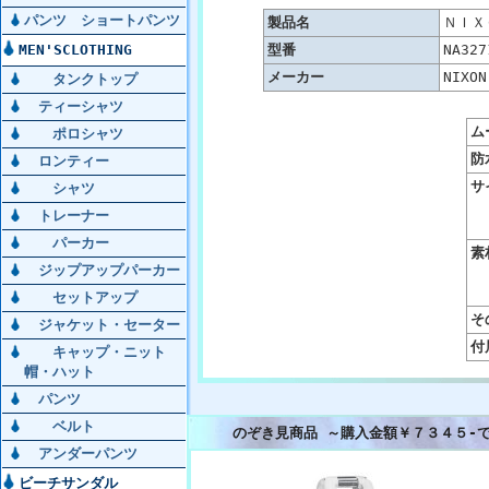
パンツ ショートパンツ
製品名
ＮＩＸＯ
MEN'SCLOTHING
型番
NA327
メーカー
NIXON
タンクトップ
ティーシャツ
ム
ポロシャツ
防
ロンティー
サ
シャツ
トレーナー
パーカー
素
ジップアップパーカー
セットアップ
そ
ジャケット・セーター
付
キャップ・ニット
帽・ハット
パンツ
ベルト
のぞき見商品 ～購入金額￥７３４５-
アンダーパンツ
ビーチサンダル