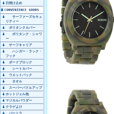
日焼け止め
CONVENIENCE GOODS
サーファーズセキュ
リティー
ポリタンクカバー
ポリタンク・シャワ
ー
サーフキャリア
ハンガー・ラック・
フック
ボードブロック
シートカバー
ウエットバック
タオル
スーパーパドルアップ
ホットジェル他
マジカルパウダー
クラゲよけ
バートラ