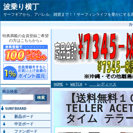
波乗り横丁
サーフギアから、アパレル、雑貨まで！！サーフィンライフを豊かにする通信サイト
カ
特典満載の会員登録ご希望
の方はこちらから↓
HOME
>
WATCH
>
レディース
商品検索
【送料無料１０％
TELLER AC
SURFBOARD
タイム テラー
新品ボード
中古ボード
ファンボード