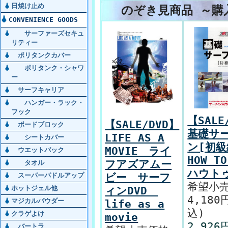
日焼け止め
のぞき見商品 ～購
CONVENIENCE GOODS
サーファーズセキュ
リティー
ポリタンクカバー
ポリタンク・シャワ
ー
サーフキャリア
ハンガー・ラック・
フック
【SALE
【SALE/DVD】
ボードブロック
基礎サ
LIFE AS A
シートカバー
ン[初
MOVIE ライ
ウエットバック
HOW TO
フアズアムー
タオル
ハウト
ビー サーフ
スーパーパドルアップ
希望小売
ホットジェル他
ィンDVD
4,180
マジカルパウダー
life as a
込)
クラゲよけ
movie
2,926
バートラ