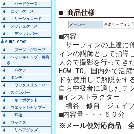
ハードケース
■ 商品仕様
ニットケース
リーシュコード
メーカー
基礎サーフィン[
メッシュケース
デッキカバー
■内容
SURF GEAR
サーフィンの上達に伸
ブーツ・グローブ
ィンの講師として指導
ヘッドキャップ・腰巻
大会で撮影を行ってき
き
HOW TO。国内外で
バケツ
ポンチョ
ドを使用して解説をす
ワックスリムーバー
自ら中級者に適したテ
スクレパー
■インストラクター
キーポケット
糟谷 修自 ジェイソ
ウエットシャンプー
■内容量・・・５０分
耳栓
ワックス
※メール便対応商品 
リペアグッズ