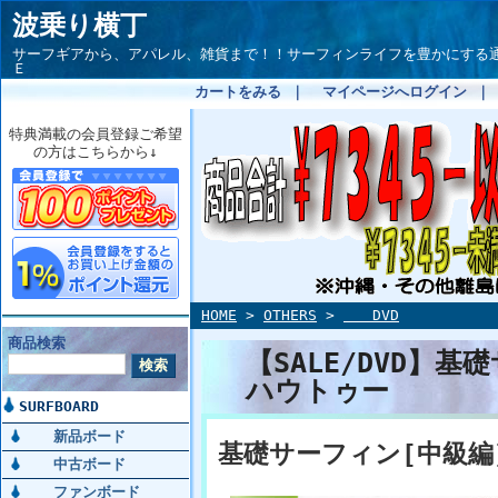
波乗り横丁
サーフギアから、アパレル、雑貨まで！！サーフィンライフを豊かにする通信サイト
Ｅ
カートをみる
｜
マイページへログイン
特典満載の会員登録ご希望
の方はこちらから↓
HOME
>
OTHERS
>
DVD
商品検索
【SALE/DVD】基
ハウトゥー
SURFBOARD
新品ボード
基礎サーフィン[中級編] 
中古ボード
ファンボード