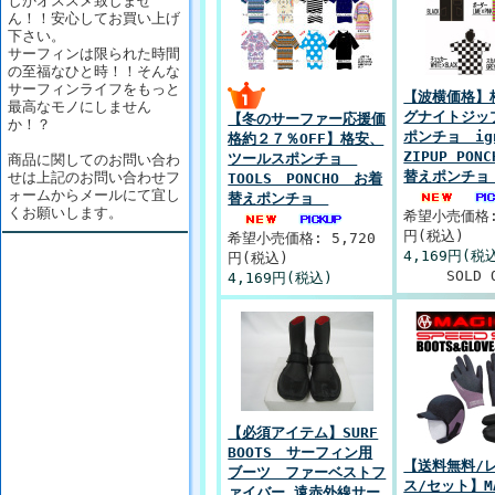
しかオススメ致しませ
ん！！安心してお買い上げ
下さい。
サーフィンは限られた時間
の至福なひと時！！そんな
サーフィンライフをもっと
【波横価格】
最高なモノにしません
グナイトジッ
【冬のサーファー応援価
か！？
ポンチョ ign
格約２７％OFF】格安、
ZIPUP PON
ツールスポンチョ
商品に関してのお問い合わ
替えポンチ
せは上記のお問い合わせフ
TOOLS PONCHO お着
ォームからメールにて宜し
替えポンチョ
くお願いします。
希望小売価格: 
円(税込)
希望小売価格: 5,720
4,169円(税
円(税込)
SOLD 
4,169円(税込)
【必須アイテム】SURF
BOOTS サーフィン用
【送料無料/
ブーツ ファーベストフ
ス/セット】MA
ァイバー 遠赤外線サー