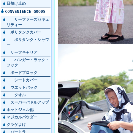
日焼け止め
CONVENIENCE GOODS
サーファーズセキュ
リティー
ポリタンクカバー
ポリタンク・シャワ
ー
サーフキャリア
ハンガー・ラック・
フック
ボードブロック
シートカバー
ウエットバック
タオル
スーパーパドルアップ
ホットジェル他
マジカルパウダー
クラゲよけ
バートラ