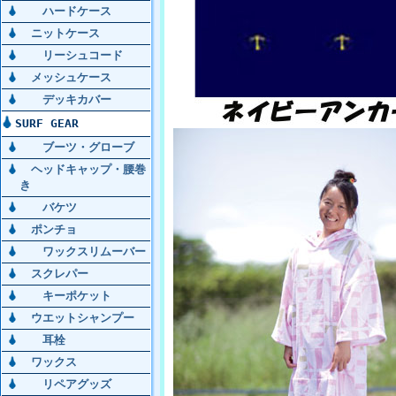
ハードケース
ニットケース
リーシュコード
メッシュケース
デッキカバー
SURF GEAR
ブーツ・グローブ
ヘッドキャップ・腰巻
き
バケツ
ポンチョ
ワックスリムーバー
スクレパー
キーポケット
ウエットシャンプー
耳栓
ワックス
リペアグッズ