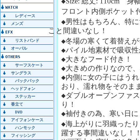
◆
Size:
総丈
: 110cm
身
WATCH
フロント内側ポケット
レディース
◆男性はもちろん、特
メンズ
こと間違いなし！
EFX
◆冬場の寒くて着替え
リストバンド
オーバル
◆パイル地素材で吸収
OTHERS
◆大きなフード付き！
サーフスケート
◆大きめの作りなので
サングラス
◆内側に女の子にはう
バックパック
おり、濡れ物をそのま
ヘッドフォン
◆ダブルオープンファ
ステッカー
り！
香立て
◆袖付きの為、寒い日に
DVD
アイフォンケース
◆海上がりに羽織った
ハンモック
躍する事間違いなし！
フィッシング