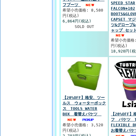
SPEED STAR
フブーツ
FALCON+102
希望小売価格: 8,580
BOOTS&GLOV
円(税込)
CAPSET マ
6,864円(税込)
ツ&グローブ
SOLD OUT
ャップ セッ
希望小売価格: 
円(税込)
18,920円(
【20%OFF】格安、ツー
ルス ウォーターボック
ス TOOLS WATER
BOX 着替えバケツ
【20%OFF
フ バケツ TU
希望小売価格: 3,520
FLEXIBLE 
円(税込)
お着替えバ
2,703円(税込)