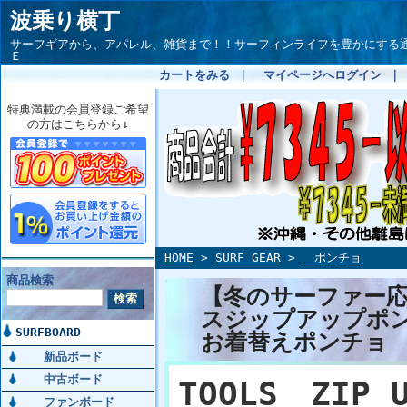
波乗り横丁
サーフギアから、アパレル、雑貨まで！！サーフィンライフを豊かにする通信サイト
Ｅ
カートをみる
｜
マイページへログイン
特典満載の会員登録ご希望
の方はこちらから↓
HOME
>
SURF GEAR
>
ポンチョ
商品検索
【冬のサーファー応
スジップアップポンチョ
SURFBOARD
お着替えポンチ
新品ボード
中古ボード
TOOLS ZIP U
ファンボード