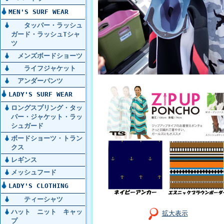
MEN'S SURF WEAR
タッパー・ラッシュ
ガード・ラッシュTシャ
ツ
メンズボードショーツ
ライフジャケット
アンダーパンツ
LADY'S SURF WEAR
ロングスプリング・タッ
パー・ジャケット・ラッ
シュガード
ボードショーツ・トラン
クス
レギンス
メッシュフード
LADY'S CLOTHING
ティーシャツ
ハット ニット キャッ
拡大表示
プ