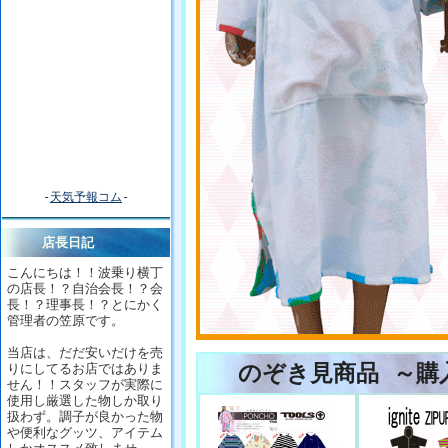
-
天気予報コム
-
店長日記
こんにちは！！波乗り横丁
の店長！？自治会長！？会
長！？理事長！？とにかく
管理者の笠原です。
当店は、だだ安いだけを売
のぞき見商品 ～購
りにしてるお店ではありま
せん！！スタッフが実際に
使用し厳選した物しか取り
扱わず。調子が良かった物
や便利なグッツ、アイテム