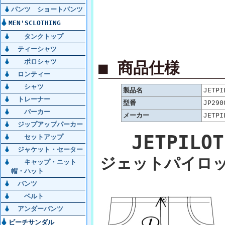
パンツ ショートパンツ
MEN'SCLOTHING
タンクトップ
ティーシャツ
ポロシャツ
■ 商品仕様
ロンティー
シャツ
製品名
JETPI
トレーナー
型番
JP290
パーカー
メーカー
JETPI
ジップアップパーカー
JETPILOT
セットアップ
ジャケット・セーター
ジェットパイロッ
キャップ・ニット
帽・ハット
パンツ
ベルト
アンダーパンツ
ビーチサンダル