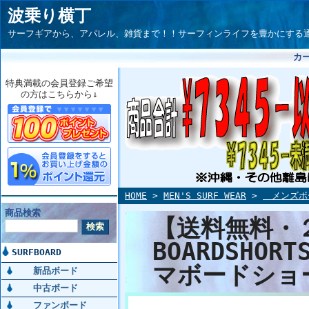
波乗り横丁
サーフギアから、アパレル、雑貨まで！！サーフィンライフを豊かにする通信サイト
カ
特典満載の会員登録ご希望
の方はこちらから↓
HOME
>
MEN'S SURF WEAR
>
メンズボ
商品検索
【送料無料・２０
BOARDSHO
SURFBOARD
マボードショ
新品ボード
中古ボード
ファンボード