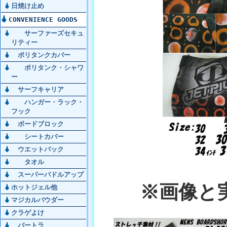
日焼け止め
CONVENIENCE GOODS
サーファーズセキュ
リティー
ポリタンクカバー
ポリタンク・シャワ
ー
サーフキャリア
ハンガー・ラック・
フック
ボードブロック
シートカバー
ウエットバック
タオル
スーパーパドルアップ
※画像と
ホットジェル他
マジカルパウダー
クラゲよけ
バートラ