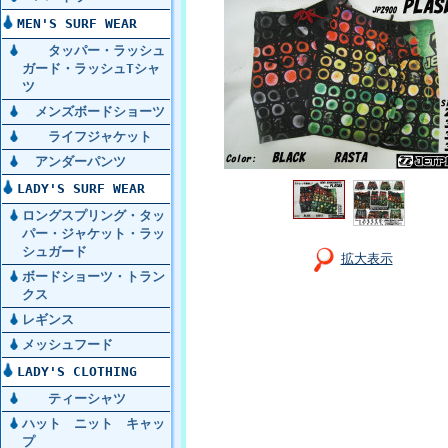
MEN'S SURF WEAR
タッパー・ラッシュ
ガード・ラッシュTシャ
ツ
メンズボードショーツ
ライフジャケット
アンダーパンツ
LADY'S SURF WEAR
ロングスプリング・タッ
パー・ジャケット・ラッ
シュガード
拡大表示
ボードショーツ・トラン
クス
レギンス
メッシュフード
LADY'S CLOTHING
ティーシャツ
ハット ニット キャッ
プ