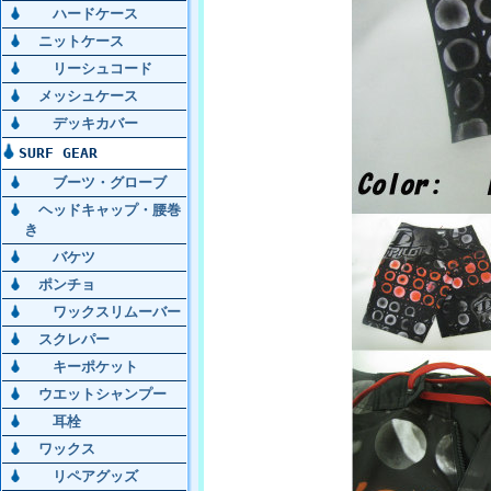
ハードケース
ニットケース
リーシュコード
メッシュケース
デッキカバー
SURF GEAR
ブーツ・グローブ
ヘッドキャップ・腰巻
き
バケツ
ポンチョ
ワックスリムーバー
スクレパー
キーポケット
ウエットシャンプー
耳栓
ワックス
リペアグッズ